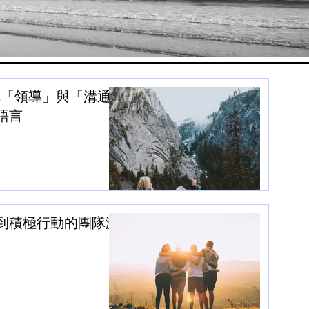
把「領導」與「溝通」
語言
到積極行動的團隊激