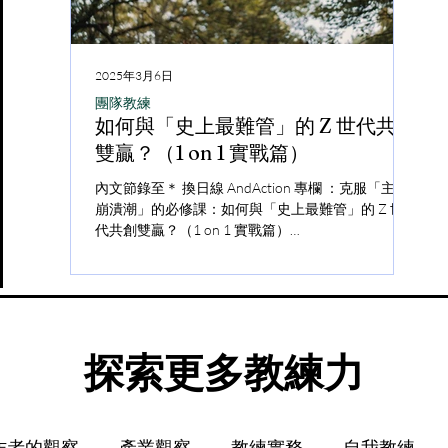
2025年3月6日
202
5年4月8日
2025年4月8日
團隊教練
教練
教練
自我教練
如何與「史上最難管」的 Z 世代共創
教
道怎麼做，卻做不到：你缺的不是
我買了很多線上
雙贏？（1 on 1 實戰篇）
的
法，而是和自己的對話的能力 (自我
完，這難道是我
練力)
考新時代的學習
內文節錄至＊ 換日線 AndAction 專欄 ：克服「主管
在感
崩潰潮」的必修課：如何與「史上最難管」的 Z 世
對容
教練力：關於如何賦能自己的能力 「我知道該怎
一、我們都很想學習，
代共創雙贏？（1 on 1 實戰篇）
產生
，但就是做不到。」 你是否也曾在某個夜晚，無
到？ 這是一個非常矛
https://crossing.cw.com.tw/article/19643...
緒與
對自己低語這句話？ 不是因為你能力不足，而是
成長，也擁有前所未有
文將
有個聲音卡住了你。那可能是一種焦慮、一絲懷
「怎麼好像學了很多，
探討
一種拖延，或是一股難以言喻的「提不起勁」。
中。開始學習從來不是
開電腦，原本想要完成任務，卻無意識...
上了好多課、寫了滿滿筆
​探索更多教練力
作者的觀察
產業觀察
教練實務
自我教練