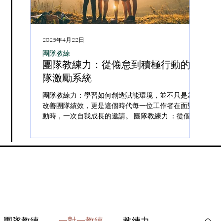
5年3月6日
2025年3月6日
2025年4月22日
2025
社群報《擁報》專欄
教練實務
團隊教練
團隊
練如何幫助客戶避免持續容易暈船
如何緩解客戶心
課程，但我都沒上
團隊教練力：從倦怠到積極行動的團
Z 
現象？
慮：透過理解深
的問題嗎？——重新思
隊激勵系統
免
略
模式與教練力
情關係中，「暈船」總是讓人既期待又困擾。
團隊教練力：學習如何創造賦能環境，並不只是為了
內文節錄
易暈船的客戶來說，他們往往在短時間內對某人
改善團隊績效，更是這個時代每一位工作者在面對變
用說
在這個節奏飛快、資訊量
但為什麼總覺得學不夠、做不
強烈情感連結，在關係尚未穩固前就投入大量情
動時，一次自我成長的邀請。 團隊教練力 ：從個體
南 http
用」成為許多人的共同心
盾的時代——我們比以往更渴望
期待，最終陷入激情、依賴、失落的循環。 本
賦能到團隊動能 在前面的章節中，我們已經詳細探
使用
遇到這樣的情境：客戶帶
的學習資源，但卻也更常陷入
從教練的核心態度、專業觀點與實踐策略出發，
討了教練力作為新時代工作者核心能力的實踐方式，
否曾經在
前，說著「我覺得時間真
卻什麼都沒改變」的困惑之
如何協助客戶打破「暈船」循環，建立更穩定...
從如何在個體層次建立內在的心理韌性，到如何...
完」。 這樣的焦慮在現
問題，難的是——為什麼我已經
僅在於事情變多，更是因
記，卻總覺得自己沒什...
擇、標...
團隊教練
一對一教練
教練力