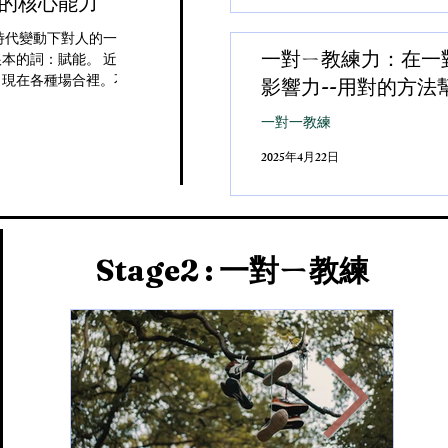
的核心能力
時代變動下對人的一種回應
一對ㄧ教練力：在一
本的詞：賦能。 近幾年，
出現在各種場合裡。不論是
影響力--用對的方法
一對一教練
2025年4月22日
Stage2 : 一對ㄧ教練