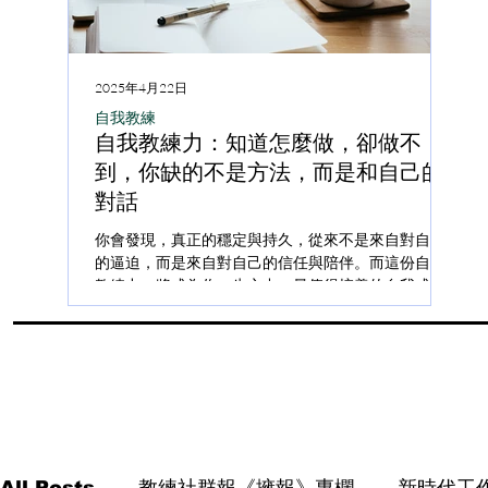
2025年4月22日
202
自我教練
自我
自我教練力：知道怎麼做，卻做不
知
到，你缺的不是方法，而是和自己的
方
對話
教
你會發現，真正的穩定與持久，從來不是來自對自己
自我
的逼迫，而是來自對自己的信任與陪伴。而這份自我
麼做
教練力，將成為你一生之中，最值得培養的自我成長
力地
能力之一。 「我知道該怎麼做，但就是做不到。」 你
內心
是否也曾在某個夜晚對自己低語這句話？...
疑、
你打
All Posts
教練社群報《擁報》專欄
新時代工