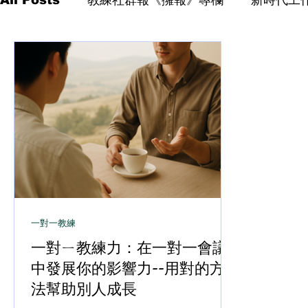
一對一教練
一對ㄧ教練力：在一對一會議
中發展你的影響力--用對的方
法幫助別人成長