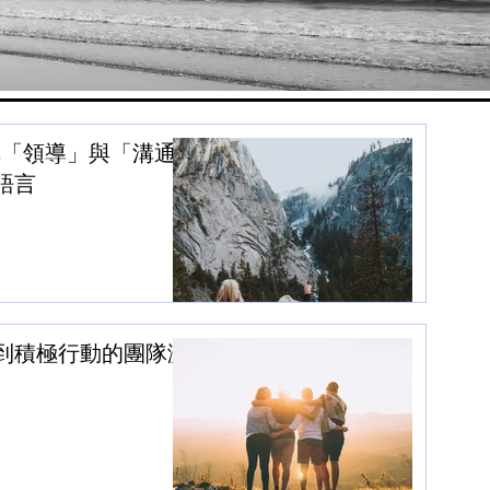
把「領導」與「溝通」
語言
到積極行動的團隊激