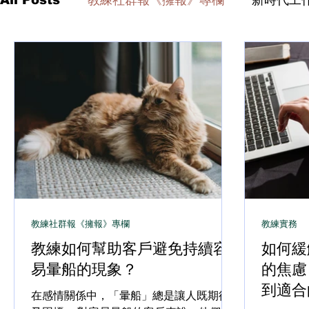
教練社群報《擁報》專欄
教練實務
教練如何幫助客戶避免持續容
如何緩
易暈船的現象？
的焦慮
到適合
在感情關係中，「暈船」總是讓人既期待