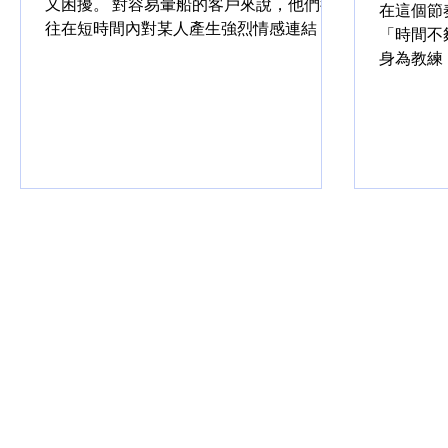
又困擾。 對容易暈船的客戶來說，他們往
在這個節
往在短時間內對某人產生強烈情感連結，
「時間不
在關係尚未穩固前就投入大量情緒與期
身為教練
待，最終陷入激情、依賴、失落的循環。
客戶帶著
本文將從教練的核心態度、專業觀點與實
著「我覺
踐策略出發，探討如何協助客戶打破「暈
完」。 
船」循環，建立更穩定...
遍，原因
們生活中充