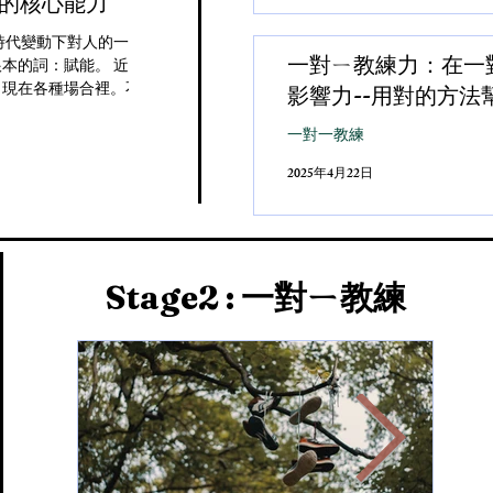
的核心能力
時代變動下對人的一種回應
一對ㄧ教練力：在一
本的詞：賦能。 近幾年，
出現在各種場合裡。不論是
影響力--用對的方法
一對一教練
2025年4月22日
Stage2 : 一對ㄧ教練