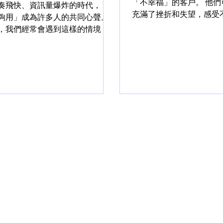
「不幸福」的客戶。 他
奏飛快、資訊量爆炸的時代，
充滿了挫折和失望，感受
夠用」成為許多人的共同心聲。
足，甚至對未來感到迷茫
，我們經常會遇到這樣的情境：
我們需要以溫柔和同理的
疲憊和無力感坐在我們面前，說
一起探索內心的感受，找
得時間真的不夠，事情永遠做不
真正原因。生涯教練不僅
這樣的焦慮在現代生活中變得普
引導者，幫助客戶發現生活.
不僅在於事情變多，更是因為我
滿無數選擇、標...