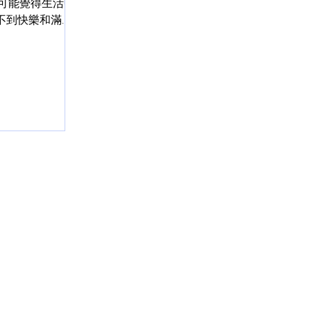
們可能覺得生活中
不到快樂和滿
與無助。這時，
態度，陪伴他們
出讓他們困擾的
是傾聽者，更是
..