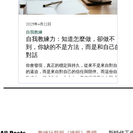
2025年4月22日
202
自我教練
自我
自我教練力：知道怎麼做，卻做不
知
到，你缺的不是方法，而是和自己的
方
對話
教
你會發現，真正的穩定與持久，從來不是來自對自己
自我
的逼迫，而是來自對自己的信任與陪伴。而這份自我
麼做
教練力，將成為你一生之中，最值得培養的自我成長
力地
能力之一。 「我知道該怎麼做，但就是做不到。」 你
內心
是否也曾在某個夜晚對自己低語這句話？...
疑、
你打
All Posts
教練社群報《擁報》專欄
新時代工