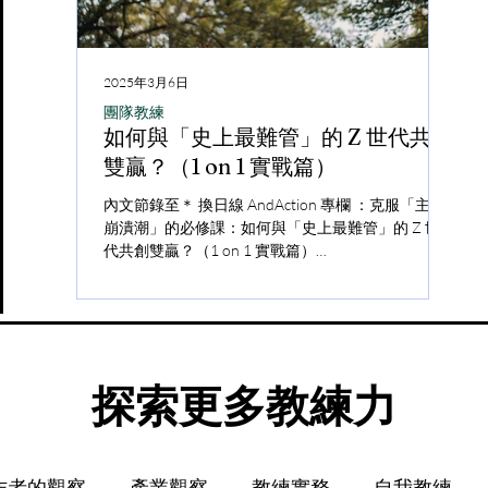
2025年3月6日
202
5年4月8日
2025年4月8日
團隊教練
教練
教練
自我教練
如何與「史上最難管」的 Z 世代共創
教
道怎麼做，卻做不到：你缺的不是
我買了很多線上
雙贏？（1 on 1 實戰篇）
的
法，而是和自己的對話的能力 (自我
完，這難道是我
練力)
考新時代的學習
內文節錄至＊ 換日線 AndAction 專欄 ：克服「主管
在感
崩潰潮」的必修課：如何與「史上最難管」的 Z 世
對容
教練力：關於如何賦能自己的能力 「我知道該怎
一、我們都很想學習，
代共創雙贏？（1 on 1 實戰篇）
產生
，但就是做不到。」 你是否也曾在某個夜晚，無
到？ 這是一個非常矛
https://crossing.cw.com.tw/article/19643...
緒與
對自己低語這句話？ 不是因為你能力不足，而是
成長，也擁有前所未有
文將
有個聲音卡住了你。那可能是一種焦慮、一絲懷
「怎麼好像學了很多，
探討
一種拖延，或是一股難以言喻的「提不起勁」。
中。開始學習從來不是
開電腦，原本想要完成任務，卻無意識...
上了好多課、寫了滿滿筆
​探索更多教練力
作者的觀察
產業觀察
教練實務
自我教練