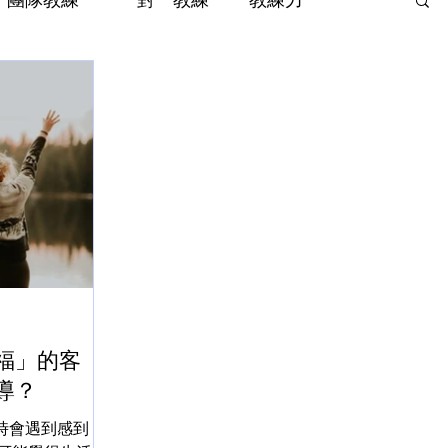
福」的客
導？
時會遇到感到