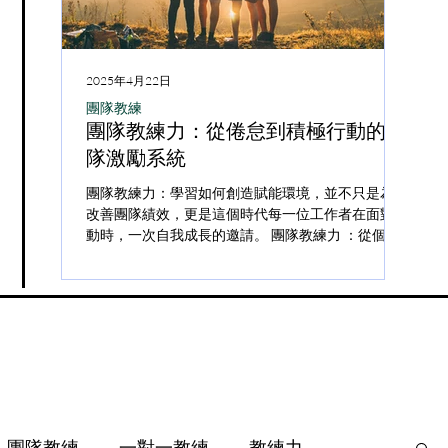
5年3月6日
2025年3月6日
2025年4月22日
2025
社群報《擁報》專欄
教練實務
團隊教練
團隊
練如何幫助客戶避免持續容易暈船
如何緩解客戶心
課程，但我都沒上
團隊教練力：從倦怠到積極行動的團
Z 
現象？
慮：透過理解深
的問題嗎？——重新思
隊激勵系統
免
略
模式與教練力
情關係中，「暈船」總是讓人既期待又困擾。
團隊教練力：學習如何創造賦能環境，並不只是為了
內文節錄
易暈船的客戶來說，他們往往在短時間內對某人
改善團隊績效，更是這個時代每一位工作者在面對變
用說
在這個節奏飛快、資訊量
但為什麼總覺得學不夠、做不
強烈情感連結，在關係尚未穩固前就投入大量情
動時，一次自我成長的邀請。 團隊教練力 ：從個體
南 http
用」成為許多人的共同心
盾的時代——我們比以往更渴望
期待，最終陷入激情、依賴、失落的循環。 本
賦能到團隊動能 在前面的章節中，我們已經詳細探
使用
遇到這樣的情境：客戶帶
的學習資源，但卻也更常陷入
從教練的核心態度、專業觀點與實踐策略出發，
討了教練力作為新時代工作者核心能力的實踐方式，
否曾經在
前，說著「我覺得時間真
卻什麼都沒改變」的困惑之
如何協助客戶打破「暈船」循環，建立更穩定...
從如何在個體層次建立內在的心理韌性，到如何...
完」。 這樣的焦慮在現
問題，難的是——為什麼我已經
僅在於事情變多，更是因
記，卻總覺得自己沒什...
擇、標...
團隊教練
一對一教練
教練力