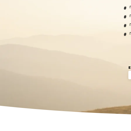
＃
＃
＃
＃