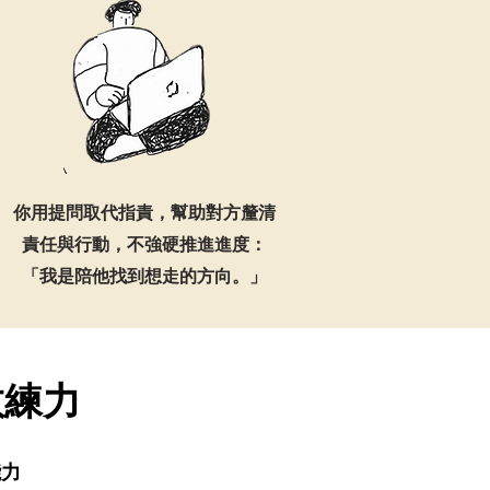
你用提問取代指責，幫助對方釐清
責任與行動，不強硬推進進度：
「我是陪他找到想走的方向。」
教練力
能力