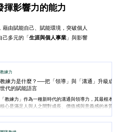
發揮影響力的能力
，藉由賦能自己、賦能環境，
突破個人
自己多元的「
生涯與個人事業
」與影響
教練力
教練力是什麼？──把「領導」與「溝通」升級成新
世代的賦能語言
「教練力」作為一種新時代的溝通與領導力，其最根本的
核心是滿足人與人之間對成長、價值感與意義感的本質需
求。 教練力是什麼? 我們正處在一個快速變動、不確定性高
的時代。科技改變了我們的生活，資訊變得前所未有的豐
富，而每個人的機會也變得更為分散且多元。這個轉變不
團隊教練