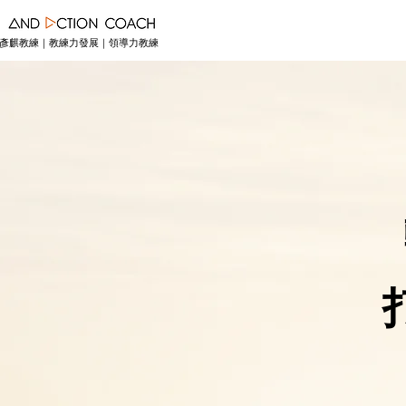
彥麒教練｜教練力發展｜領導力教練