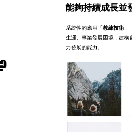
能夠持續成長並
系統性的應用「
教練技術
」
生涯、事業發展困境，
建構
力發展的能力。
 ?
 ?