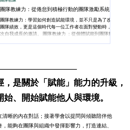
僅影響了企業，也重...
團隊教練力：從倦怠到積極行動的團隊激勵系統
團隊教練力：學習如何創造賦能環境，並不只是為了改善
團隊績效，更是這個時代每一位工作者在面對變動時，一
次自我成長的邀請。 團隊教練力 ：從個體賦能到團隊動能
在前面的章節中，我們已經詳細探討了教練力作為新時代
工作者核心能力的實踐方式，從如何在個體層次建立內在
的心理韌性，到如何...
路徑，是關於「賦能」能力的升級，
開始、開始賦能他人與環境。
立清晰的內在對話；接著學會以提問與傾聽陪伴他
終，能夠在團隊與組織中發揮影響力，打造連結、